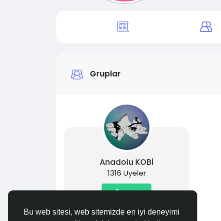
Gruplar
Anadolu KOBİ
1316 Üyeler
Katıl
Bu web sitesi, web sitemizde en iyi deneyimi