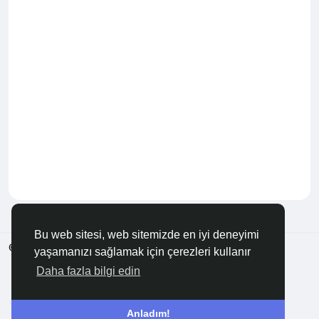
Bu web sitesi, web sitemizde en iyi deneyimi
© 2026 Anadolu KOBİ
Türkçe
yaşamanızı sağlamak için çerezleri kullanır
Hakkında
Şartlar
Gizlilik
Bize Ulaşın
Rehber
Daha fazla bilgi edin
Anladım!