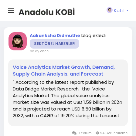
Katıl
blog ekledi
Aakanksha Didmuthe
SEKTÖREL HABERLER
bir ay önce
Voice Analytics Market Growth, Demand,
Supply Chain Analysis, and Forecast
" According to the latest report published by
Data Bridge Market Research, the Voice
Analytics Market The global voice analytics
market size was valued at USD 1.59 billion in 2024
and is projected to reach USD 6.50 billion by
2032, with a CAGR of 19.20% during the forecast
period of 2025 to 2032. This Voice Analytics
Market research report also estimates potential
0 Yorum
94 Görüntüleme
market for...