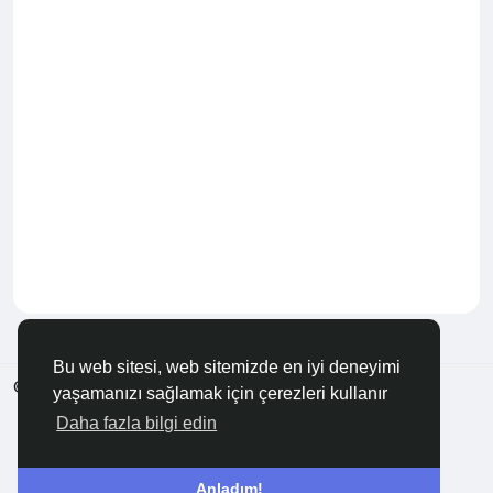
Bu web sitesi, web sitemizde en iyi deneyimi
© 2026 Anadolu KOBİ
Türkçe
yaşamanızı sağlamak için çerezleri kullanır
Hakkında
Şartlar
Gizlilik
Bize Ulaşın
Rehber
Daha fazla bilgi edin
Anladım!