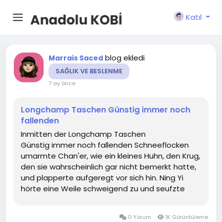
Katıl
blog ekledi
Marrais Saced
SAĞLIK VE BESLENME
7 ay önce
Longchamp Taschen Günstig immer noch
fallenden
Inmitten der Longchamp Taschen
Günstig immer noch fallenden Schneeflocken
umarmte Chan'er, wie ein kleines Huhn, den Krug,
den sie wahrscheinlich gar nicht bemerkt hatte,
und plapperte aufgeregt vor sich hin. Ning Yi
hörte eine Weile schweigend zu und seufzte
schließlich. Heute ist Sanjiang-Tag. Ich gehe
später essen und schreibe dann weiter. Ich
0 Yorum
1K Görüntüleme
werde versuchen, gegen...