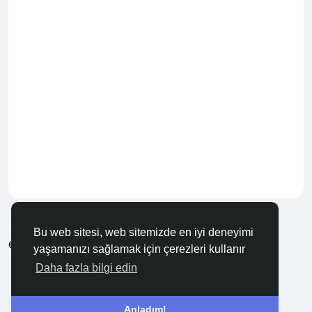
Bu web sitesi, web sitemizde en iyi deneyimi
© 2026 Anadolu KOBİ
Türkçe
yaşamanızı sağlamak için çerezleri kullanır
Hakkında
Şartlar
Gizlilik
Bize Ulaşın
Rehber
Daha fazla bilgi edin
Anladım!