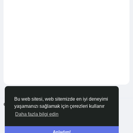
Bu web sitesi, web sitemizde en iyi deneyimi
© 2026 Anadolu KOBİ
Türkçe
yaşamanızı sağlamak için çerezleri kullanır
Hakkında
Şartlar
Gizlilik
Bize Ulaşın
Rehber
Daha fazla bilgi edin
Anladım!