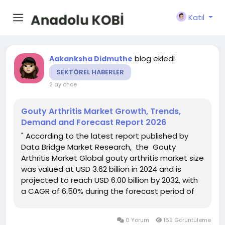
Katıl
blog ekledi
Aakanksha Didmuthe
SEKTÖREL HABERLER
2 ay önce
Gouty Arthritis Market Growth, Trends,
Demand and Forecast Report 2026
" According to the latest report published by
Data Bridge Market Research, the Gouty
Arthritis Market Global gouty arthritis market size
was valued at USD 3.62 billion in 2024 and is
projected to reach USD 6.00 billion by 2032, with
a CAGR of 6.50% during the forecast period of
2025 to 2032. Gouty Arthritis Market is the finest
market research report which is the result of...
0 Yorum
169 Görüntüleme