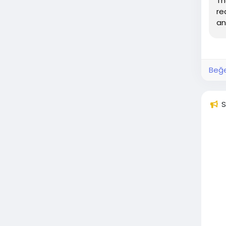
Th
re
an
Beğe
S