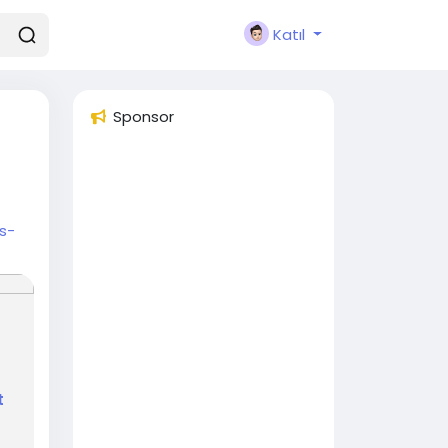
Katıl
Sponsor
s-
t