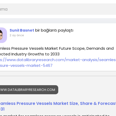
bir bağlantı paylaştı
Sunil Basnet
2 ay önce
less Pressure Vessels Market Future Scope, Demands and
ected Industry Growths to 2033
s://www.datalibraryresearch.com/market-analysis/seamles
ssure-vessels-market-5467
WW.DATALIBRARYRESEARCH.COM
amless Pressure Vessels Market Size, Share & Forecas
31