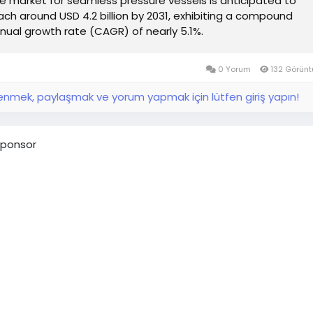
e market for seamless pressure vessels is anticipated to
ach around USD 4.2 billion by 2031, exhibiting a compound
nual growth rate (CAGR) of nearly 5.1%.
0 Yorum
132 Görün
nmek, paylaşmak ve yorum yapmak için lütfen giriş yapın!
ponsor