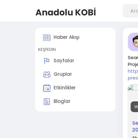
Haber Akışı
KEŞFEDIN
Seam
Sayfalar
Proj
http
Gruplar
pre
Etkinlikler
Bloglar
W
Se
20