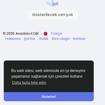
Gösterilecek veri yok
© 2026 Anadolu KOBİ
Türkçe
Hakkında
Şartlar
Gizlilik
Bize Ulaşın
Rehber
Bu web sitesi, web sitemizde en iyi deneyimi
yaşamanızı sağlamak için çerezleri kullanır
Daha fazla bilgi edin
Anladım!