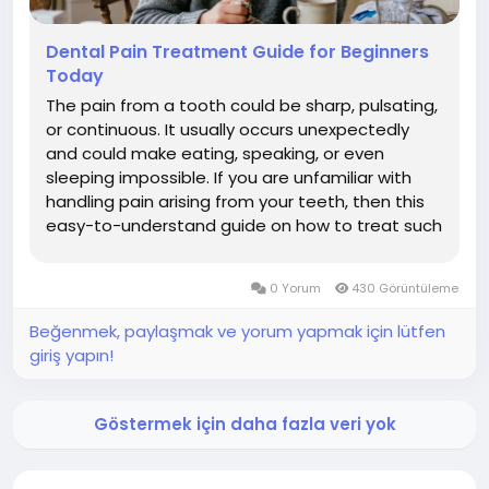
Dental Pain Treatment Guide for Beginners
Today
The pain from a tooth could be sharp, pulsating,
or continuous. It usually occurs unexpectedly
and could make eating, speaking, or even
sleeping impossible. If you are unfamiliar with
handling pain arising from your teeth, then this
easy-to-understand guide on how to treat such
pain will come in handy for you. What Causes
Dental Pain? There are various reasons why
0 Yorum
430 Görüntüleme
people may experience dental...
Beğenmek, paylaşmak ve yorum yapmak için lütfen
giriş yapın!
Göstermek için daha fazla veri yok