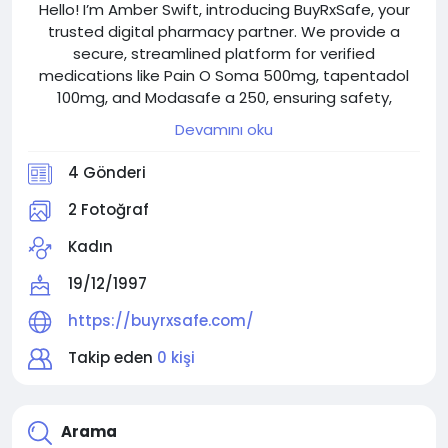
Hello! I’m Amber Swift, introducing BuyRxSafe, your
trusted digital pharmacy partner. We provide a
secure, streamlined platform for verified
medications like Pain O Soma 500mg, tapentadol
100mg, and Modasafe a 250, ensuring safety,
privacy, and peace of mind while simplifying your
Devamını oku
healthcare needs securely.
4 Gönderi
2 Fotoğraf
Kadın
19/12/1997
https://buyrxsafe.com/
Takip eden
0 kişi
Arama