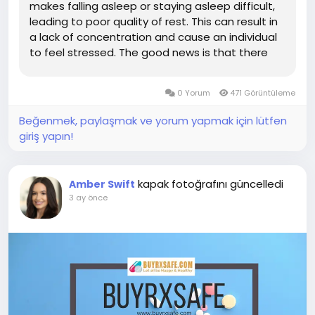
makes falling asleep or staying asleep difficult,
leading to poor quality of rest. This can result in
a lack of concentration and cause an individual
to feel stressed. The good news is that there
are numerous medications and other methods
that help one get better sleep. Let us find out
0 Yorum
471 Görüntüleme
more...
Beğenmek, paylaşmak ve yorum yapmak için lütfen
giriş yapın!
kapak fotoğrafını güncelledi
Amber Swift
3 ay önce