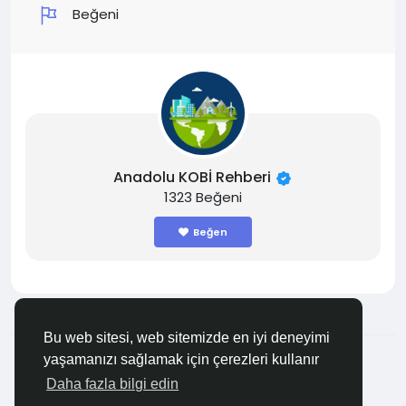
Beğeni
Anadolu KOBİ Rehberi
1323 Beğeni
Beğen
Bu web sitesi, web sitemizde en iyi deneyimi
© 2026 Anadolu KOBİ
Türkçe
yaşamanızı sağlamak için çerezleri kullanır
Hakkında
Şartlar
Gizlilik
Bize Ulaşın
Rehber
Daha fazla bilgi edin