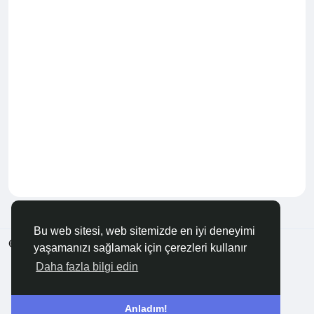
Bu web sitesi, web sitemizde en iyi deneyimi
© 2026 Anadolu KOBİ
Türkçe
yaşamanızı sağlamak için çerezleri kullanır
Hakkında
Şartlar
Gizlilik
Bize Ulaşın
Rehber
Daha fazla bilgi edin
Anladım!