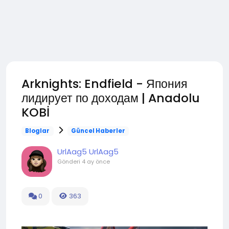
Arknights: Endfield - Япония
лидирует по доходам | Anadolu
KOBİ
Bloglar
Güncel Haberler
UrlAag5 UrlAag5
Gönderi
4 ay önce
0
363