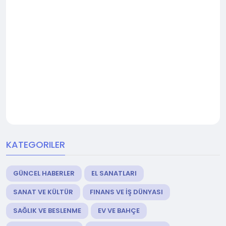
KATEGORILER
GÜNCEL HABERLER
EL SANATLARI
SANAT VE KÜLTÜR
FINANS VE İŞ DÜNYASI
SAĞLIK VE BESLENME
EV VE BAHÇE