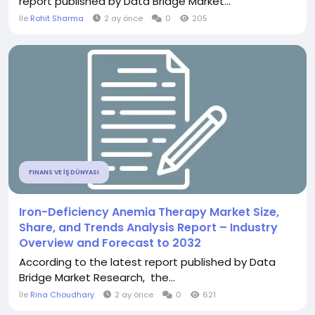
report published by Data Bridge Market...
İle
Rohit Sharma
2 ay önce
0
205
FINANS VE İŞ DÜNYASI
Iron-Deficiency Anemia Therapy Market Size,
Share, and Trends Analysis Report – Industry
Overview and Forecast to 2032
According to the latest report published by Data
Bridge Market Research, the...
İle
Rina Choudhary
2 ay önce
0
621