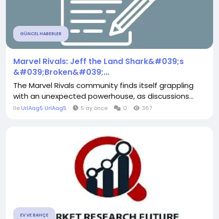
GÜNCEL HABERLER
Marvel Rivals: Jeff the Land Shark&#039;s
&#039;Broken&#039;...
The Marvel Rivals community finds itself grappling
with an unexpected powerhouse, as discussions...
İle
UrlAag5 UrlAag5
5 ay önce
0
367
EV VE BAHÇE