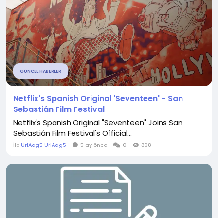
GÜNCEL HABERLER
Netflix's Spanish Original 'Seventeen' - San
Sebastián Film Festival
Netflix's Spanish Original "Seventeen" Joins San
Sebastián Film Festival's Official...
İle
UrlAag5 UrlAag5
5 ay önce
0
398