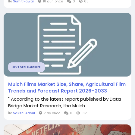
İle
Sumit Pawar
18 gün önce
0
68
SEKTÖREL HABERLER
Mulch Films Market Size, Share, Agricultural Film
Trends and Forecast Report 2026–2033
" According to the latest report published by Data
Bridge Market Research, the Mulch...
İle
Sakshi Adsul
2 ay önce
0
182