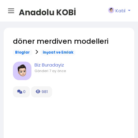
Katıl
döner merdiven modelleri
Bloglar
İnşaat ve Emlak
Biz Buradayiz
Gönderi
7 ay önce
0
981