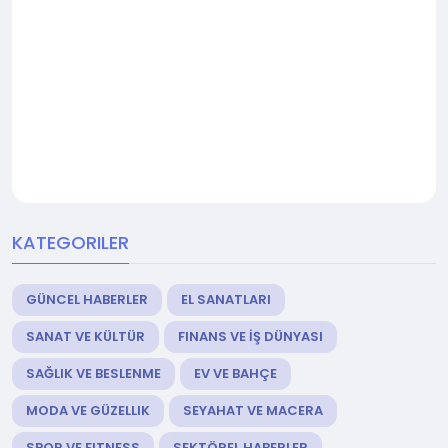
KATEGORILER
GÜNCEL HABERLER
EL SANATLARI
SANAT VE KÜLTÜR
FINANS VE İŞ DÜNYASI
SAĞLIK VE BESLENME
EV VE BAHÇE
MODA VE GÜZELLIK
SEYAHAT VE MACERA
SPOR VE FITNESS
SEKTÖREL HABERLER