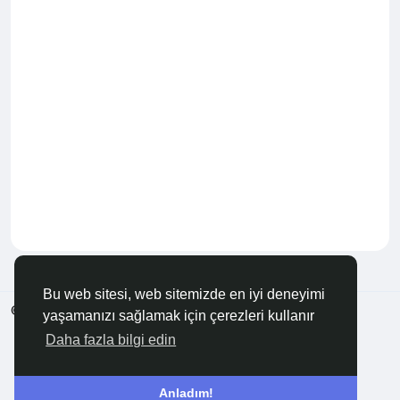
Bu web sitesi, web sitemizde en iyi deneyimi
© 2026 Anadolu KOBİ
Türkçe
yaşamanızı sağlamak için çerezleri kullanır
Hakkında
Şartlar
Gizlilik
Bize Ulaşın
Rehber
Daha fazla bilgi edin
Anladım!