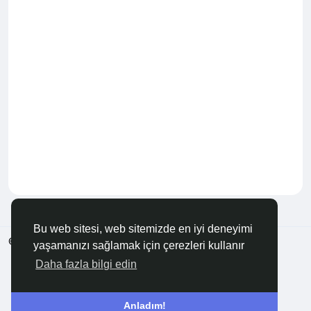
Bu web sitesi, web sitemizde en iyi deneyimi
© 2026 Anadolu KOBİ
Türkçe
yaşamanızı sağlamak için çerezleri kullanır
Hakkında
Şartlar
Gizlilik
Bize Ulaşın
Rehber
Daha fazla bilgi edin
Anladım!